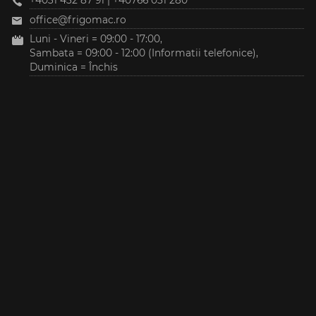
+4031 432 87 91
|
+40766 051 280
office@frigomac.ro
Luni - Vineri = 09:00 - 17:00,
Sambata = 09:00 - 12:00 (Informatii telefonice),
Duminica = Închis