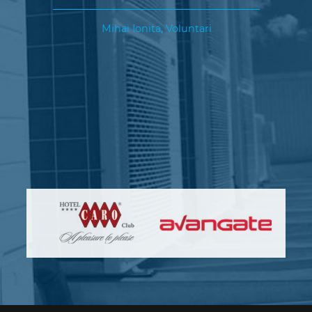
Mihai
Ionita
,
Voluntari