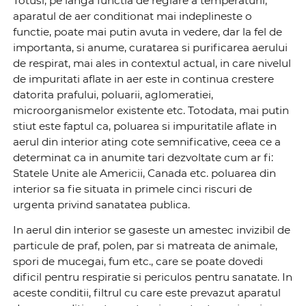
Totusi, pe langa functia de reglare a temperaturii,
aparatul de aer conditionat mai indeplineste o
functie, poate mai putin avuta in vedere, dar la fel de
importanta, si anume, curatarea si purificarea aerului
de respirat, mai ales in contextul actual, in care nivelul
de impuritati aflate in aer este in continua crestere
datorita prafului, poluarii, aglomeratiei,
microorganismelor existente etc. Totodata, mai putin
stiut este faptul ca, poluarea si impuritatile aflate in
aerul din interior ating cote semnificative, ceea ce a
determinat ca in anumite tari dezvoltate cum ar fi:
Statele Unite ale Americii, Canada etc. poluarea din
interior sa fie situata in primele cinci riscuri de
urgenta privind sanatatea publica.
In aerul din interior se gaseste un amestec invizibil de
particule de praf, polen, par si matreata de animale,
spori de mucegai, fum etc., care se poate dovedi
dificil pentru respiratie si periculos pentru sanatate. In
aceste conditii, filtrul cu care este prevazut aparatul