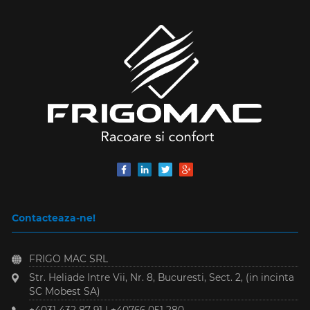
Contacteaza-ne!
FRIGO MAC SRL
Str. Heliade Intre Vii, Nr. 8
,
Bucuresti, Sect. 2
,
(in incinta
SC Mobest SA)