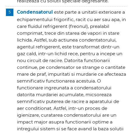
realizeaza cu solutii speciale degresante.
Condensatorul
este parte a unitatii exterioare a
echipamentului frigorific, racit cu aer sau apa, in
care fluidul refrigerent (freonul), prealabil
comprimat, trece din starea de vapori in stare
lichida. Astfel, sub actiunea condentatorului,
agentul refrigerent, este transformat dintr-un
gaz cald, intr-un lichid rece, pentru a incepe un
nou circuit de racire. Datorita functionarii
continue, pe condensator se strange o cantitate
mare de praf, impuritati si murdarie ce afecteaza
semnificativ functionarea acestuia. O
functionare ingreunata a condensatorului
datorita murdariei acumulate, micsoreaza
semnificativ puterea de racire a aparatului de
aer conditionat. Astfel, intr-un proces de
igienizare, curatarea condensatorului are un
impact major asupra functionarii optime a
intregului sistem si se face avand la baza solutii