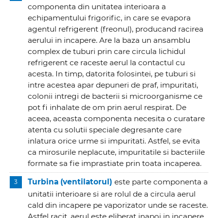
componenta din unitatea interioara a
echipamentului frigorific, in care se evapora
agentul refrigerent (freonul), producand racirea
aerului in incapere. Are la baza un ansamblu
complex de tuburi prin care circula lichidul
refrigerent ce raceste aerul la contactul cu
acesta. In timp, datorita folosintei, pe tuburi si
intre acestea apar depuneri de praf, impuritati,
colonii intregi de bacterii si microorganisme ce
pot fi inhalate de om prin aerul respirat. De
aceea, aceasta componenta necesita o curatare
atenta cu solutii speciale degresante care
inlatura orice urme si impuritati. Astfel, se evita
ca mirosurile neplacute, impuritatile si bacteriile
formate sa fie imprastiate prin toata incaperea.
Turbina (ventilatorul)
este parte componenta a
unitatii interioare si are rolul de a circula aerul
cald din incapere pe vaporizator unde se raceste.
Astfel racit, aerul este eliberat inapoi in incapere.