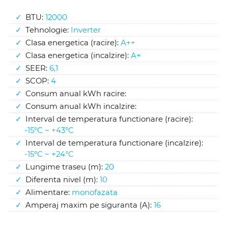
BTU:
12000
Tehnologie:
Inverter
Clasa energetica (racire):
A++
Clasa energetica (incalzire):
A+
SEER:
6,1
SCOP:
4
Consum anual kWh racire:
Consum anual kWh incalzire:
Interval de temperatura functionare (racire):
-15°C ~ +43°C
Interval de temperatura functionare (incalzire):
-15°C ~ +24°C
Lungime traseu (m):
20
Diferenta nivel (m):
10
Alimentare:
monofazata
Amperaj maxim pe siguranta (A):
16