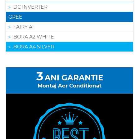
DC INVERTER
GREE
FAIRY A1
BORA A2 WHITE
BORA A4 SILVER
3
ANI GARANTIE
Montaj Aer Conditionat