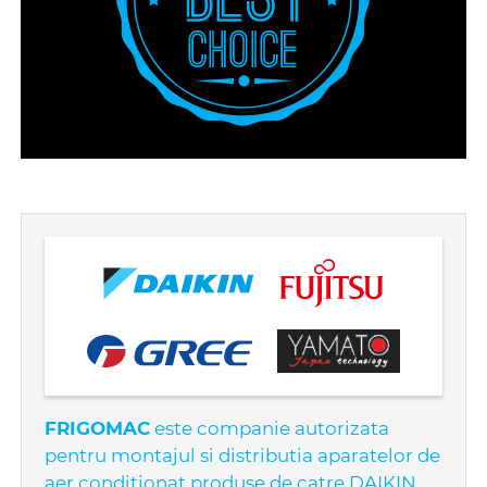
FRIGOMAC
este companie autorizata
pentru montajul si distributia aparatelor de
aer conditionat produse de catre DAIKIN,