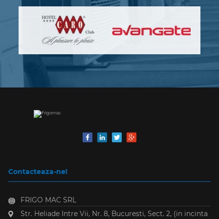
Contacteaza-ne!
FRIGO MAC SRL
Str. Heliade Intre Vii, Nr. 8
,
Bucuresti, Sect. 2
,
(in incinta