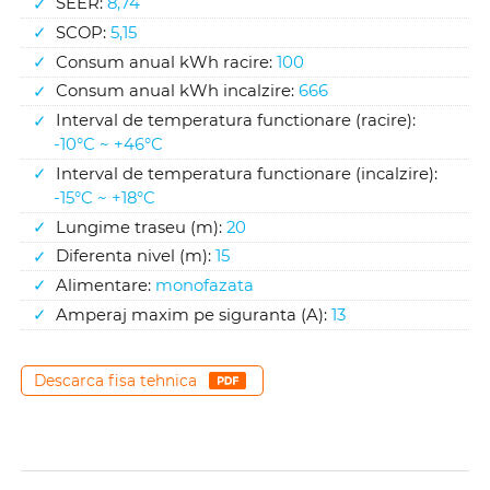
SEER:
8,74
SCOP:
5,15
Consum anual kWh racire:
100
Consum anual kWh incalzire:
666
Interval de temperatura functionare (racire):
-10°C ~ +46°C
Interval de temperatura functionare (incalzire):
-15°C ~ +18°C
Lungime traseu (m):
20
Diferenta nivel (m):
15
Alimentare:
monofazata
Amperaj maxim pe siguranta (A):
13
Descarca fisa tehnica