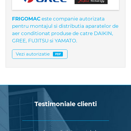
FRIGOMAC
este companie autorizata
pentru montajul si distributia aparatelor de
aer conditionat produse de catre DAIKIN,
GREE, FUJITSU si YAMATO.
Vezi autorizatie
Testimoniale clienti