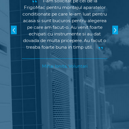
I-am solicitat pe cei de la
FrigoMac pentru montajul aparatelor
conditionate pe care le-am luat pentru
acasa si sunt bucuros pentru alegerea
pe care am facut-o. Au venit foarte
echipati cu instrumente si au dat
dovada de multa pricepere. Au facut o
treaba foarte buna in timp util.
Mihai
Ionita
,
Voluntari